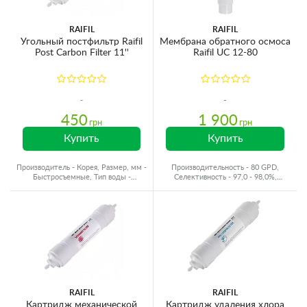
RAIFIL
RAIFIL
Угольный постфильтр Raifil
Мембрана обратного осмоса
Post Carbon Filter 11''
Raifil UC 12-80
450
1 900
грн
грн
Купить
Купить
Производитель - Корея, Размер, мм -
Производительность - 80 GPD,
Быстросъемные, Тип воды -
Селективность - 97,0 - 98,0%,
Холодная вода
Производитель - Китай
RAIFIL
RAIFIL
Картридж механической
Картридж удаления хлора