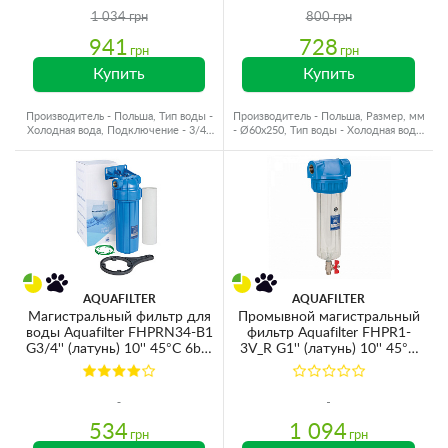
1 034 грн
800 грн
941
728
грн
грн
Купить
Купить
Производитель - Польша, Тип воды -
Производитель - Польша, Размер, мм
Холодная вода, Подключение - 3/4",
- Ø60x250, Тип воды - Холодная вода,
Резьба - Латунь
Подключение - 1"
AQUAFILTER
AQUAFILTER
Магистральный фильтр для
Промывной магистральный
воды Aquafilter FHPRN34-B1
фильтр Aquafilter FHPR1-
G3/4'' (латунь) 10'' 45°C 6bar
3V_R G1'' (латунь) 10'' 45°C
(с картриджем 5mcr)
6bar без картриджа
534
1 094
грн
грн