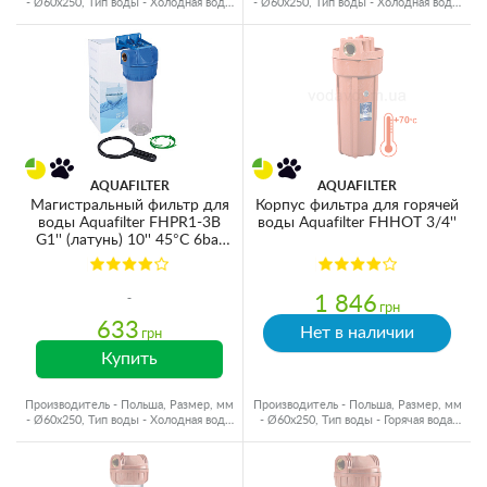
- Ø60x250, Тип воды - Холодная вода,
- Ø60x250, Тип воды - Холодная вода,
Резьба - Латунь
Резьба - Латунь
AQUAFILTER
AQUAFILTER
Магистральный фильтр для
Корпус фильтра для горячей
воды Aquafilter FHPR1-3B
воды Aquafilter FHHOT 3/4''
G1'' (латунь) 10'' 45°C 6bar
(без картриджа)
1 846
грн
633
Нет в наличии
грн
Купить
Производитель - Польша, Размер, мм
Производитель - Польша, Размер, мм
- Ø60x250, Тип воды - Холодная вода,
- Ø60x250, Тип воды - Горячая вода,
Подключение - 1"
Подключение - 3/4"