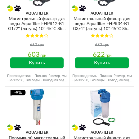
AQUAFILTER
AQUAFILTER
Магистральный фильтр для
Магистральный фильтр для
воды Aquafilter FHPR12-B1
воды Aquafilter FHPR34-B1
G1/2'' (латунь) 10'' 45°C 8bar
G3/4'' (латунь) 10'' 45°C 8bar
с картриджем 5mcr
с картриджем 5mcr
663 грн
683 грн
603
622
грн
грн
Купить
Купить
Производитель - Польша, Размер, мм
Производитель - Польша, Размер, мм
- Ø60x250, Тип воды - Холодная вода,
- Ø60x250, Тип воды - Холодная вода,
Резьба - Латунь
Резьба - Латунь
-9%
AQUAFILTER
AQUAFILTER
Промывной магистральный
Магистральный фильтр для