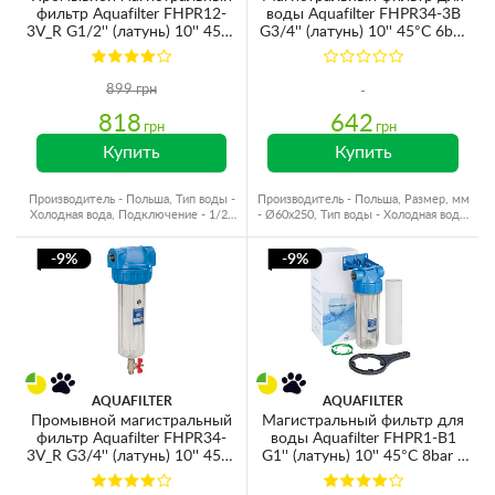
фильтр Aquafilter FHPR12-
воды Aquafilter FHPR34-3B
3V_R G1/2'' (латунь) 10'' 45°C
G3/4'' (латунь) 10'' 45°C 6bar
6bar без картриджа
(без картриджа)
899 грн
818
642
грн
грн
Купить
Купить
Производитель - Польша, Тип воды -
Производитель - Польша, Размер, мм
Холодная вода, Подключение - 1/2",
- Ø60x250, Тип воды - Холодная вода,
Резьба - Латунь
Резьба - Латунь
-9%
-9%
AQUAFILTER
AQUAFILTER
Промывной магистральный
Магистральный фильтр для
фильтр Aquafilter FHPR34-
воды Aquafilter FHPR1-B1
3V_R G3/4'' (латунь) 10'' 45°C
G1'' (латунь) 10'' 45°C 8bar с
6bar (без картриджа)
картриджем 5mcr