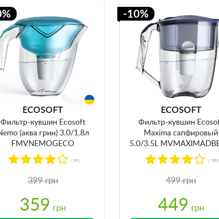
0%
-10%
ECOSOFT
ECOSOFT
Фильтр-кувшин Ecosoft
Фильтр-кувшин Ecoso
Nemo (аква грин) 3.0/1.8л
Maxima сапфировый
FMVNEMOGECO
5.0/3.5L MVMAXIMADB
( 43 )
( 139 
399 грн
499 грн
359
449
грн
грн