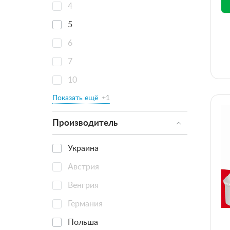
4
5
6
7
10
Показать ещё
+1
Производитель
Украина
Австрия
Венгрия
Германия
Польша