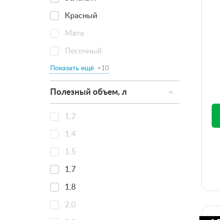
Красный
Мята
Песочный
Показать ещё
+10
Полезный объем, л
1,2
1,4
1,5
1,7
1,8
2,0