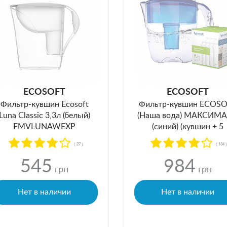
ECOSOFT
ECOSOFT
Фильтр-кувшин Ecosoft
Фильтр-кувшин ECOS
Luna Classic 3,3л (белый)
(Наша вода) МАКСИМА
FMVLUNAWEXP
(синий) (кувшин + 5
картриджей)
( 27 )
( 134 
545
984
грн
грн
Нет в наличии
Нет в наличии