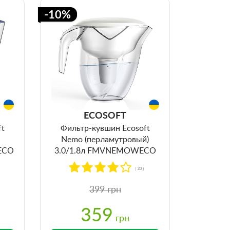
-10%
ECOSOFT
ft
Фильтр-кувшин Ecosoft
Nemo (перламутровый)
ECO
3.0/1.8л FMVNEMOWECO
)
( 23 )
399 грн
359
грн