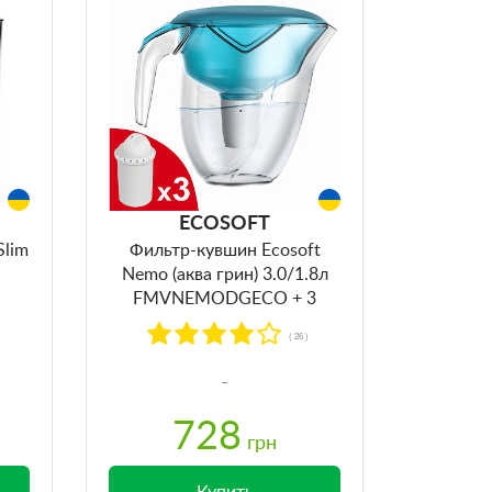
ECOSOFT
Slim
Фильтр-кувшин Ecosoft
Nemo (аква грин) 3.0/1.8л
FMVNEMODGECO + 3
картриджа
( 26 )
728
грн