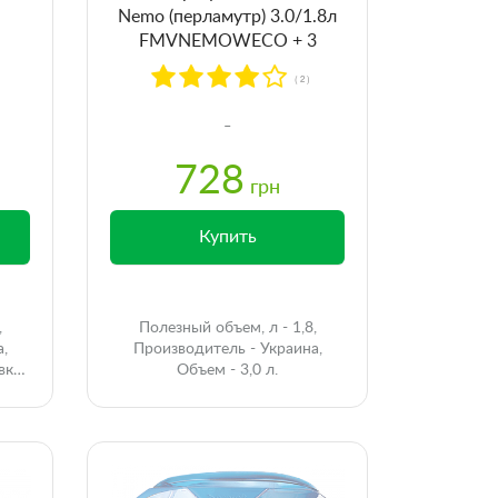
Nemo (перламутр) 3.0/1.8л
FMVNEMOWECO + 3
картриджа
( 2 )
728
грн
Купить
,
Полезный объем, л - 1,8,
а,
Производитель - Украина,
вке,
Объем - 3,0 л.