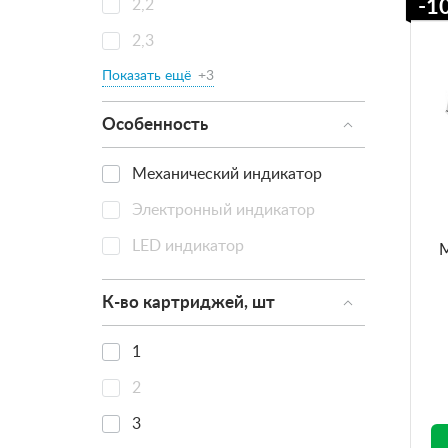
-1
2,2
2,3
Показать ещё
+3
Особенность
Механический индикатор
Электронный индикатор
LED индикатор
M
К-во картриджей, шт
1
2
3