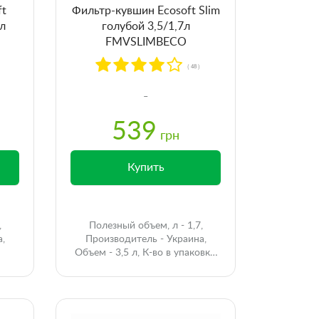
ft
Фильтр-кувшин Ecosoft Slim
8л
голубой 3,5/1,7л
FMVSLIMBECO
( 48 )
539
грн
Купить
,
Полезный объем, л - 1,7,
а,
Производитель - Украина,
Объем - 3,5 л, К-во в упаковке,
шт - 1