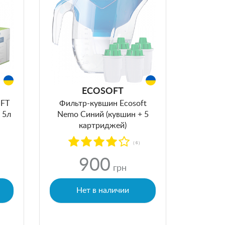
ECOSOFT
OFT
Фильтр-кувшин Ecosoft
 5л
Nemo Синий (кувшин + 5
картриджей)
)
( 6 )
900
грн
Нет в наличии