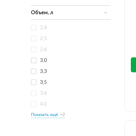
Объем, л
2,4
2,5
2,6
3,0
3,3
3,5
3,6
4,0
Показать ещё
+2