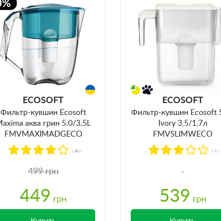
0%
ECOSOFT
ECOSOFT
Фильтр-кувшин Ecosoft
Фильтр-кувшин Ecosoft 
axima аква грин 5.0/3.5L
Ivory 3,5/1,7л
FMVMAXIMADGECO
FMVSLIMWECO
( 46 )
( 1 )
499 грн
449
539
грн
грн