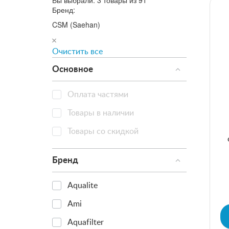
Вы выбрали:
3 товары из 91
Бренд:
CSM (Saehan)
Очистить все
Основное
Оплата частями
Товары в наличии
Товары со скидкой
Бренд
Aqualite
Ami
Aquafilter