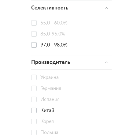
Селективность
55,0 - 60,0%
85,0-95.0%
97,0 - 98,0%
Производитель
Украина
Германия
Испания
Китай
Корея
Польша