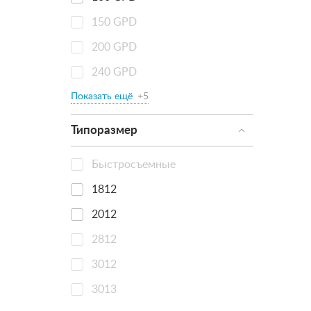
150 GPD
200 GPD
240 GPD
Показать ещё
+5
Типоразмер
Быстросъемные
1812
2012
2812
3012
3013