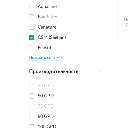
AquaLine
Bluefilters
П
С
Canature
CSM (Saehan)
Ecosoft
Показать ещё
+18
Производительность
36 GPD
50 GPD
75 GPD
80 GPD
100 GPD