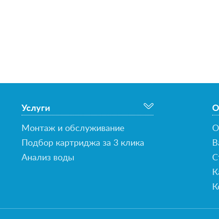
Услуги
О
Монтаж и обслуживание
О
Подбор картриджа за 3 клика
В
Анализ воды
С
К
К