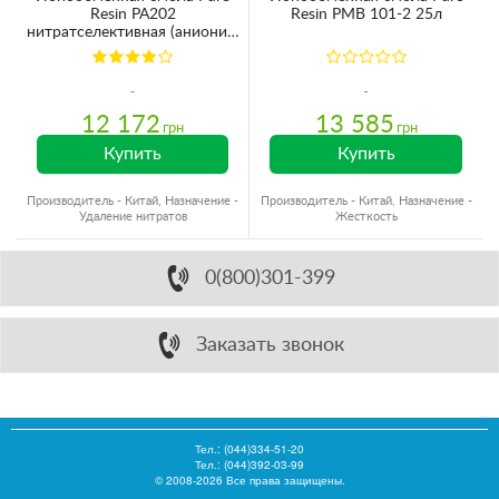
Resin PA202
Resin PMB 101-2 25л
нитратселективная (анионит)
25 л
12 172
13 585
грн
грн
Купить
Купить
Производитель - Китай, Назначение -
Производитель - Китай, Назначение -
Удаление нитратов
Жесткость
0(800)301-399
Заказать звонок
Тел.:
(044)334-51-20
Тел.: (044)392-03-99
© 2008-2026 Все права защищены.