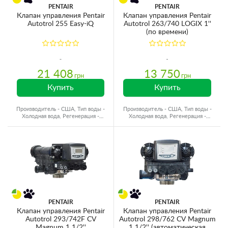
PENTAIR
PENTAIR
Клапан управления Pentair
Клапан управления Pentair
Autotrol 255 Easy-iQ
Autotrol 263/740 LOGIX 1''
(по времени)
21 408
13 750
грн
грн
Купить
Купить
Производитель - США, Тип воды -
Производитель - США, Тип воды -
Холодная вода, Регенерация -
Холодная вода, Регенерация -
Автоматическая
Автоматическая
PENTAIR
PENTAIR
Клапан управления Pentair
Клапан управления Pentair
Autotrol 293/742F CV
Autotrol 298/762 CV Magnum
Magnum 1 1/2''
1 1/2'' (автоматическая