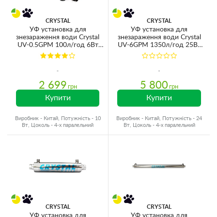
CRYSTAL
CRYSTAL
УФ установка для
УФ установка для
знезараження води Crystal
знезараження води Crystal
UV-0.5GPM 100л/год 6Вт
UV-6GPM 1350л/год 25Вт
G1/4'' 40°C 6bar
G3/4'' 40°C 6bar
(ультрафіолетова лампа)
(ультрафіолетова лампа)
2 699
5 800
грн
грн
Купити
Купити
Виробник - Китай, Потужність - 10
Виробник - Китай, Потужність - 24
Вт, Цоколь - 4-х паралельний
Вт, Цоколь - 4-х паралельний
CRYSTAL
CRYSTAL
УФ установка для
УФ установка для