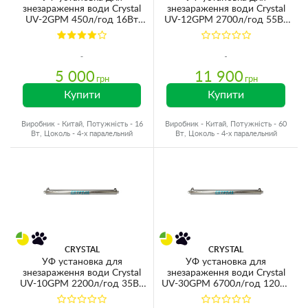
знезараження води Crystal
знезараження води Crystal
UV-2GPM 450л/год 16Вт
UV-12GPM 2700л/год 55Вт
G1/2'' 40°C 6bar
G3/4'' 40°C 6bar
(ультрафіолетова лампа)
(ультрафіолетова лампа)
5 000
11 900
грн
грн
Купити
Купити
Виробник - Китай, Потужність - 16
Виробник - Китай, Потужність - 60
Вт, Цоколь - 4-х паралельний
Вт, Цоколь - 4-х паралельний
CRYSTAL
CRYSTAL
УФ установка для
УФ установка для
знезараження води Crystal
знезараження води Crystal
UV-10GPM 2200л/год 35Вт
UV-30GPM 6700л/год 120Вт
G3/4'' 40°C 6bar
G1'' 40°C 6bar
(ультрафіолетова лампа)
(ультрафіолетова лампа)