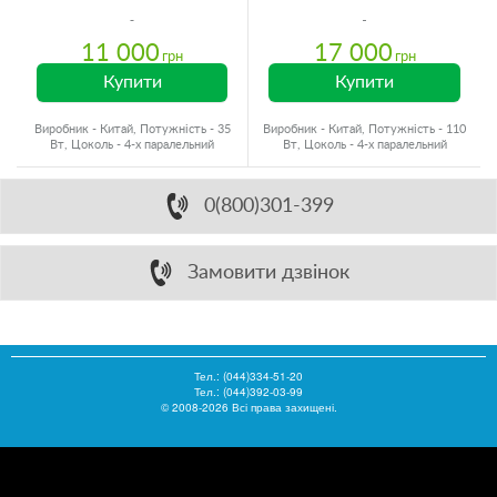
11 000
17 000
грн
грн
Купити
Купити
Виробник - Китай, Потужність - 35
Виробник - Китай, Потужність - 110
Вт, Цоколь - 4-х паралельний
Вт, Цоколь - 4-х паралельний
0(800)301-399
Замовити дзвінок
Тел.:
(044)334-51-20
Тел.: (044)392-03-99
© 2008-2026 Всі права захищені.