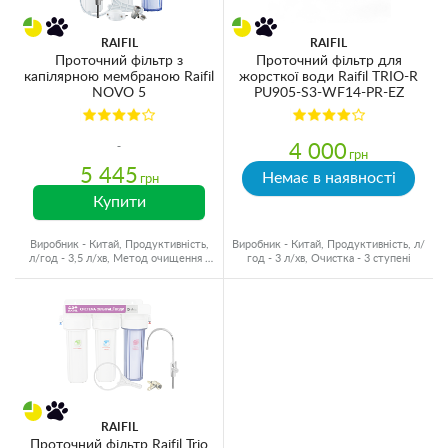
RAIFIL
RAIFIL
Проточний фільтр з
Проточний фільтр для
капілярною мембраною Raifil
жорсткої води Raifil TRIO-R
NOVO 5
PU905-S3-WF14-PR-EZ
4 000
грн
5 445
Немає в наявності
грн
Купити
Виробник - Китай, Продуктивність,
Виробник - Китай, Продуктивність, л/
л/год - 3,5 л/хв, Метод очищення -
год - 3 л/хв, Очистка - 3 ступені
Ультраільтрація
RAIFIL
Проточний фільтр Raifil Trio