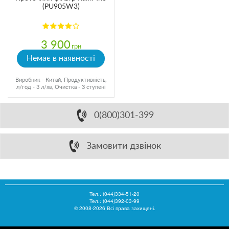
(PU905W3)
3 900
грн
Немає в наявності
Виробник - Китай, Продуктивність,
л/год - 3 л/хв, Очистка - 3 ступені
0(800)301-399
Замовити дзвінок
Тел.:
(044)334-51-20
Тел.: (044)392-03-99
© 2008-2026 Всі права захищені.