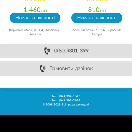
1 460
810
грн
грн
Немає в наявності
Немає в наявності
Корисний об'єм, л - 1,4, Виробник -
Корисний об'єм, л - 1,4, Виробник -
Австрія
Австрія
0(800)301-399
Замовити дзвінок
Тел.:
(044)334-51-20
Тел.: (044)392-03-99
© 2008-2026 Всі права захищені.