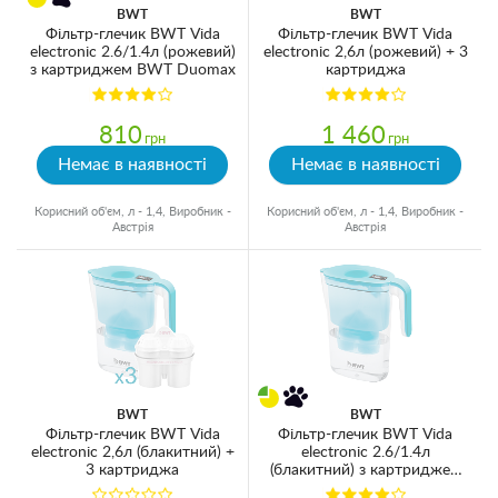
BWT
BWT
Фільтр-глечик BWT Vida
Фільтр-глечик BWT Vida
electronic 2.6/1.4л (рожевий)
electronic 2,6л (рожевий) + 3
з картриджем BWT Duomax
картриджа
810
1 460
грн
грн
Немає в наявності
Немає в наявності
Корисний об'єм, л - 1,4, Виробник -
Корисний об'єм, л - 1,4, Виробник -
Австрія
Австрія
BWT
BWT
Фільтр-глечик BWT Vida
Фільтр-глечик BWT Vida
electronic 2,6л (блакитний) +
electronic 2.6/1.4л
3 картриджа
(блакитний) з картриджем
BWT Duomax