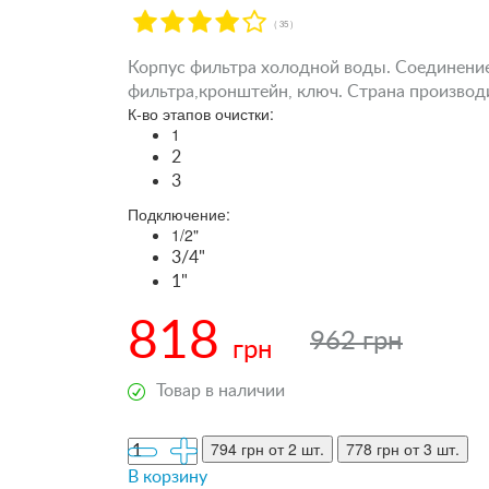
( 35 )
Корпус фильтра холодной воды. Соединение: 
фильтра,кронштейн, ключ. Страна производ
К-во этапов очистки:
1
2
3
Подключение:
1/2"
3/4"
1"
818
962 грн
грн
Товар в наличии
794 грн
от 2 шт.
778 грн
от 3 шт.
В корзину