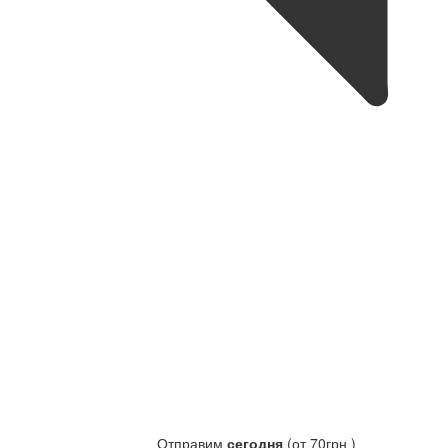
Отправим
сегодня
(от 70грн )