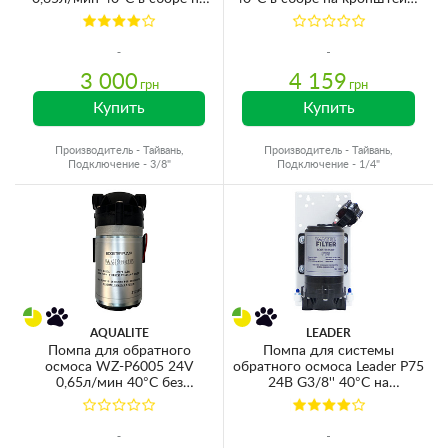
кронштейне (для мембран
(для мембран 100-150GPD)
50-75GPD)
3 000
4 159
грн
грн
Купить
Купить
Производитель - Тайвань,
Производитель - Тайвань,
Подключение - 3/8"
Подключение - 1/4"
AQUALITE
LEADER
Помпа для обратного
Помпа для системы
осмоса WZ-P6005 24V
обратного осмоса Leader P75
0,65л/мин 40°C без
24В G3/8'' 40°C на
трансорматора и датчиков
кронштейне с датчиками и
(для мембран 50-75GPD)
трансформатором (для
мембран 50-125GPD)