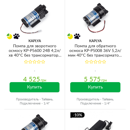
KAPLYA
KAPLYA
Помпа для зворотного
Помпа для обратного
осмосу KP-P5600 24В 4,2л/
осмоса KP-P5008 36V 5,2л/
хв 40°C без трансорматора
мин 40°C без трансорматора
та датчиків (для мембран
и датчиков (для мембран
600GPD)
800GPD)
4 525
5 575
грн
грн
Купить
Купить
Производитель - Тайвань,
Производитель - Тайвань,
Подключение - 1/4"
Подключение - 1/4"
-10%