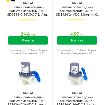
KAPLYA
KAPLYA
Клапан соленоидный
Клапан соленоидный
(электромагнитный) KP-
(электромагнитный) KP-
SD3836-C 36VDC 7.1л/мин
SD1424 24VDC 3,0л/мин 0-
6,2bar 3/8''ВР
6,9bar 1/4''ВР
546
459
грн
грн
Купить
Купить
Производитель - Тайвань, Форма -
Производитель - Тайвань, Форма -
Прямой, Соединение - 3/8"
Прямой, Соединение - 3/8"
KAPLYA
KAPLYA
Клапан соленоидный
Клапан соленоидный
(электромагнитный) KP-
(электромагнитный) KP-
SP3836-C 36VDC 8.1л/мин
SP1436-C 36VDC 8.1л/мин