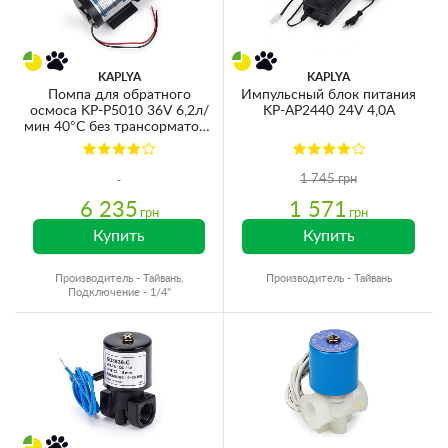
KAPLYA
KAPLYA
Помпа для обратного
Импульсный блок питания
осмоса KP-P5010 36V 6,2л/
KP-AP2440 24V 4,0A
мин 40°C без трансорматора
и датчиков (для мембран
1000GPD)
1 745 грн
6 235
1 571
грн
грн
Купить
Купить
Производитель - Тайвань,
Производитель - Тайвань
Подключение - 1/4"