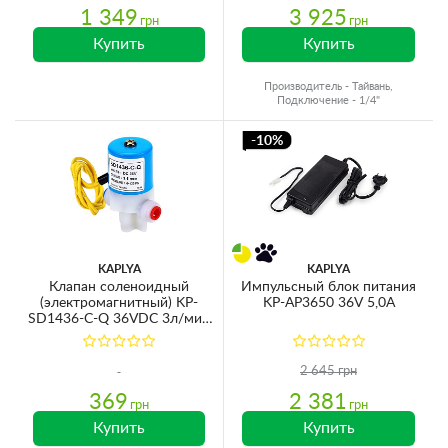
1 349
3 925
грн
грн
Купить
Купить
Производитель - Тайвань,
Подключение - 1/4"
-10%
KAPLYA
KAPLYA
Клапан соленоидный
Импульсный блок питания
(электромагнитный) KP-
KP-AP3650 36V 5,0A
SD1436-C-Q 36VDC 3л/мин
8,3bar 1/4'' Quick Connection
2 645 грн
369
2 381
грн
грн
Купить
Купить