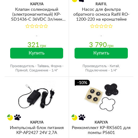
KAPLYA
RAIFIL
Клапан соленоидный
Насос для фильтра
(электромагнитный) KP-
обратного осмоса Raifil RO-
SD1436-C 36VDC 3л/мин
1200-220 на кронштейне
8,3bar 1/4''ВР
321
3 790
грн
грн
Купить
Купить
Производитель - Тайвань, Форма -
Производитель - Китай,
Прямой, Соединение - 1/4"
Подключение - 1/4"
-10%
KAPLYA
KAPLYA
Импульсный блок питания
Ремкомплект KP-RK5601 для
KP-AP2427 24V 2,7A
помпы P5601