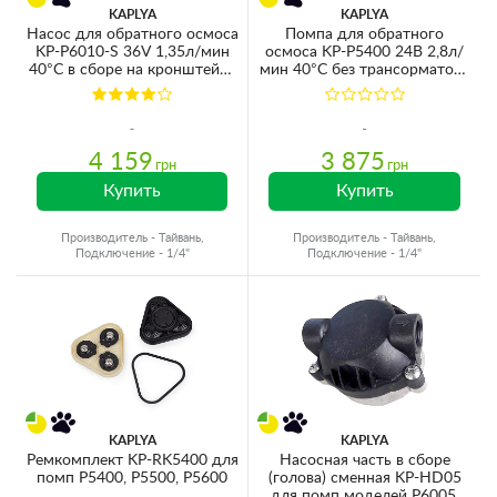
KAPLYA
KAPLYA
Насос для обратного осмоса
Помпа для обратного
KP-P6010-S 36V 1,35л/мин
осмоса KP-P5400 24В 2,8л/
40°C в сборе на кронштейне
мин 40°C без трансорматора
(для мембран 100-150GPD)
и датчиков (для мембран
400GPD)
4 159
3 875
грн
грн
Купить
Купить
Производитель - Тайвань,
Производитель - Тайвань,
Подключение - 1/4"
Подключение - 1/4"
KAPLYA
KAPLYA
Ремкомплект KP-RK5400 для
Насосная часть в сборе
помп P5400, P5500, P5600
(голова) сменная KP-HD05
для помп моделей P6005,