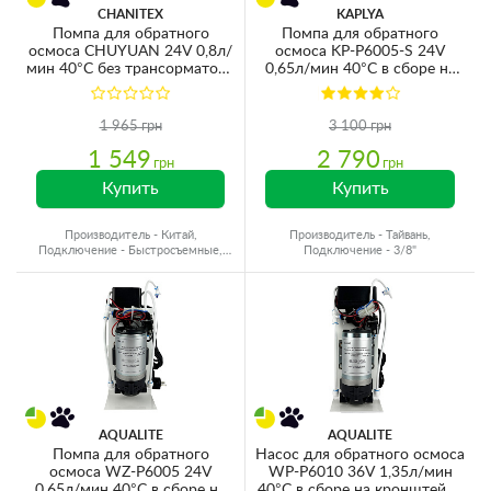
CHANITEX
KAPLYA
Помпа для обратного
Помпа для обратного
осмоса CHUYUAN 24V 0,8л/
осмоса KP-P6005-S 24V
мин 40°C без трансорматора
0,65л/мин 40°C в сборе на
и датчиков (для мембран 50-
кронштейне (для мембран
75GPD)
50-75GPD)
1 965 грн
3 100 грн
1 549
2 790
грн
грн
Купить
Купить
Производитель - Китай,
Производитель - Тайвань,
Подключение - Быстросъемные,
Подключение - 3/8"
Соединение - Безрезьбовое
AQUALITE
AQUALITE
Помпа для обратного
Насос для обратного осмоса
осмоса WZ-P6005 24V
WP-P6010 36V 1,35л/мин
0,65л/мин 40°C в сборе на
40°C в сборе на кронштейне