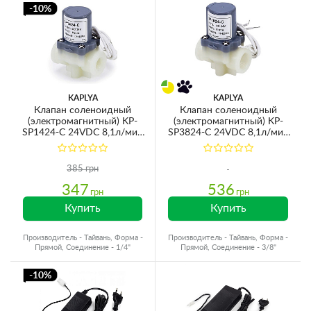
-10%
KAPLYA
KAPLYA
Клапан соленоидный
Клапан соленоидный
(электромагнитный) KP-
(электромагнитный) KP-
SP1424-C 24VDC 8,1л/мин
SP3824-C 24VDC 8,1л/мин
0,7-8,3bar 1/4''ВР
0,7-8,3bar 3/8''ВР
385 грн
347
536
грн
грн
Купить
Купить
Производитель - Тайвань, Форма -
Производитель - Тайвань, Форма -
Прямой, Соединение - 1/4"
Прямой, Соединение - 3/8"
-10%