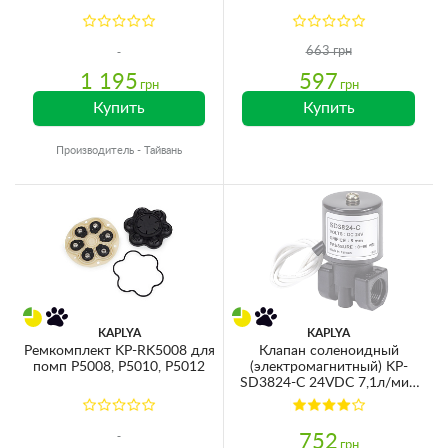
663 грн
1 195
597
грн
грн
Купить
Купить
Производитель - Тайвань
KAPLYA
KAPLYA
Ремкомплект KP-RK5008 для
Клапан соленоидный
помп P5008, P5010, P5012
(электромагнитный) KP-
SD3824-C 24VDC 7,1л/мин
0-6,2bar 3/8''ВР
752
грн