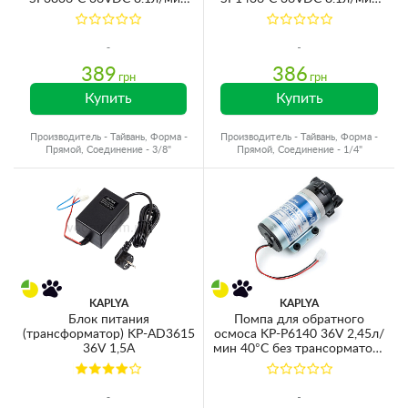
8,3bar 3/8''ВР
8,3bar 1/4''ВР
389
386
грн
грн
Купить
Купить
Производитель - Тайвань, Форма -
Производитель - Тайвань, Форма -
Прямой, Соединение - 3/8"
Прямой, Соединение - 1/4"
KAPLYA
KAPLYA
Блок питания
Помпа для обратного
(трансформатор) KP-AD3615
осмоса KP-P6140 36V 2,45л/
36V 1,5A
мин 40°C без трансорматора
и датчиков (для мембран
300-400GPD)