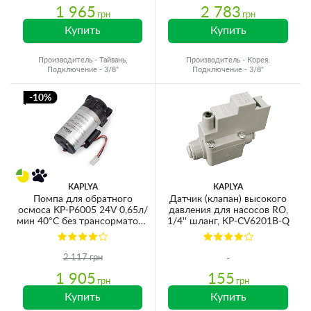
1 965
2 783
грн
грн
Купить
Купить
Производитель - Тайвань,
Производитель - Корея,
Подключение - 3/8"
Подключение - 3/8"
-10%
KAPLYA
KAPLYA
Помпа для обратного
Датчик (клапан) высокого
осмоса KP-P6005 24V 0,65л/
давления для насосов RO,
мин 40°C без трансорматора
1/4'' шланг, KP-CV6201B-Q
и датчиков (для мембран 50-
75GPD)
2 117 грн
1 905
155
грн
грн
Купить
Купить