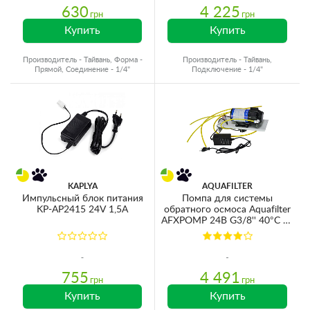
630
4 225
грн
грн
Купить
Купить
Производитель - Тайвань, Форма -
Производитель - Тайвань,
Прямой, Соединение - 1/4"
Подключение - 1/4"
KAPLYA
AQUAFILTER
Импульсный блок питания
Помпа для системы
KP-AP2415 24V 1,5A
обратного осмоса Aquafilter
AFXPOMP 24В G3/8'' 40°C на
кронштейне с датчиками и
трансформатором (для
мембран 50-125GPD)
755
4 491
грн
грн
Купить
Купить