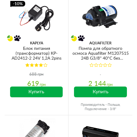
-10%
KAPLYA
AQUAFILTER
Блок питания
Помпа для обратного
(трансформатор) KP-
осмоса Aquafilter M1207515
AD2412-2 24V 1,2A 2pins
24В G3/8'' 40°C без
трансорматора и датчиков
(для мембран 50-125GPD)
688 грн
619
2 144
грн
грн
Купить
Купить
Производитель - Польша,
Подключение - 3/8"