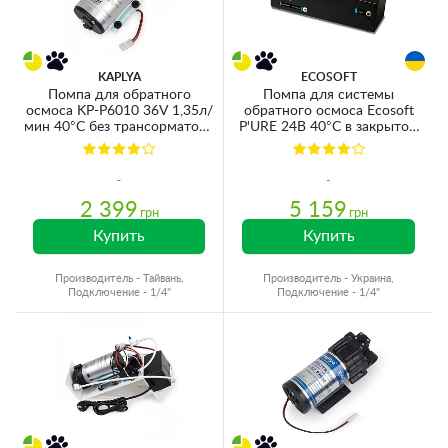
KAPLYA
ECOSOFT
Помпа для обратного
Помпа для системы
осмоса KP-P6010 36V 1,35л/
обратного осмоса Ecosoft
мин 40°C без трансорматора
P'URE 24В 40°C в закрытом
и датчиков (для мембран
корпусе с датчиками и
100-150GPD)
трансформатором (для
мембран 50-125GPD)
KPOMPROECO
2 399
5 159
грн
грн
Купить
Купить
Производитель - Тайвань,
Производитель - Украина,
Подключение - 1/4"
Подключение - 1/4"