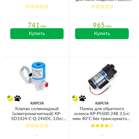
P6105
741
965
грн
грн
Купить
Купить
KAPLYA
KAPLYA
Клапан соленоидный
Помпа для обратного
(электромагнитный) KP-
осмоса KP-P5500 24В 3,5л/
SD1424-C-Q 24VDC 3,0л/
мин 40°C без трансорматора
мин 0-8,3bar 1/4''QC
и датчиков (для мембран
500GPD)