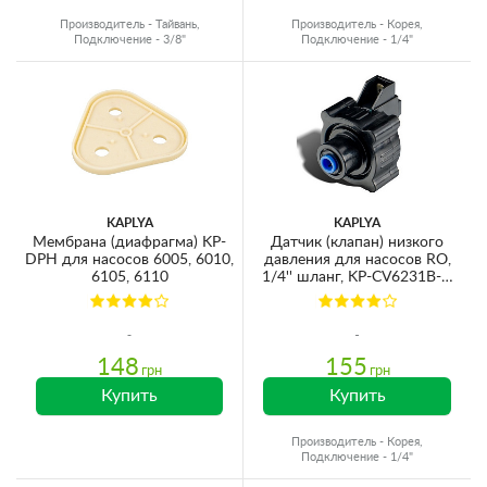
Производитель - Тайвань,
Производитель - Корея,
Подключение - 3/8"
Подключение - 1/4"
KAPLYA
KAPLYA
Мембрана (диафрагма) KP-
Датчик (клапан) низкого
DPH для насосов 6005, 6010,
давления для насосов RO,
6105, 6110
1/4'' шланг, KP-CV6231B-Q
(AQ-LP1000-B)
148
155
грн
грн
Купить
Купить
Производитель - Корея,
Подключение - 1/4"