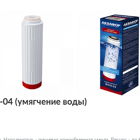
04 (умягчение воды)
Наполнитель - пищевая ионообменная смола. Ресурс - до 6