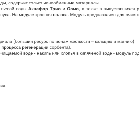
ды, содержит только ионообменные материалы.
питьевой воды
Аквафор Трио
и
Осмо
, а также в выпускавшихся
уса. На модуле красная полоса. Модуль предназначен для очистки
.
иала (больший ресурс по ионам жесткости – кальцию и магнию).
 процесса регенерации сорбента).
очищаемой воде - накипь или хлопья в кипяченой воде - модуль п
ия.