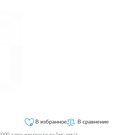
В избранное
В сравнение
000 л при жесткости до 5мг-экв/л.