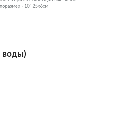
ипоразмер - 10" 25x6см
 воды)