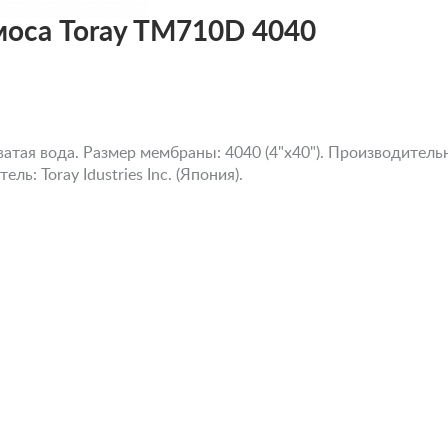
моса Toray TM710D 4040
тая вода. Размер мембраны: 4040 (4"x40"). Производительно
ль: Toray Idustries Inc. (Япония).