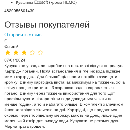
Кувшины Ecosoft (кроме НЕМО)
4820056801439
Отзывы покупателей
Отправить отзыв
Є
Євгеній
07/01/2024
Купував не у вас, але виробник на негативні відгуки не реагує.
Картрідж поганий. Після встановлення в глечик вода підтікае
мимо картріджа. Для більшої щільности потрібно зачищати
кромку. Взимку картріджа вистачає максимум на тиждень, хоча
вліьту працює три тижні. З жорсткою водою справляється
погано. Взимку через тиждень використання для того щот
профільтрувати півтора літри води доводиться чекати не
менше години, а то й набагато більше. В комплекті з глечиком
йшов картрідж з сіточеою на дні. Картріджі, що продаються
окремо через торгівельну мережу, мають на донці лише один
маленький отвір для виходу води. Купувати не рекомендую.
Марна трата грошей.