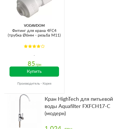
VODAVDOM
Фитинг для крана 4FC4
(трубка Ø6мм - резьба М11)
85
грн
Купить
Производитель - Корея
Кран HighTech для питьевой
воды Aquafilter FXFCH17-C
(модерн)
1 024