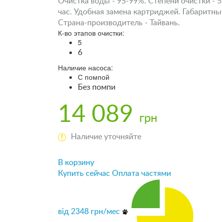
Очистка воды - 95-99%. Степени очистки - 
час. Удобная замена картриджей. Габаритные
Страна-производитель - Тайвань.
К-во этапов очистки:
5
6
Наличие насоса:
С помпой
Без помпи
14 089
грн
Наличие уточняйте
В корзину
Купить сейчас
Оплата частями
від
2348
грн/мес