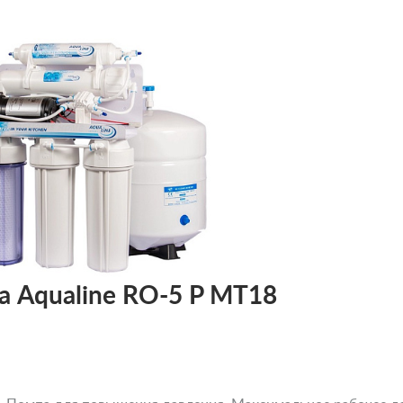
а Aqualine RO-5 P МТ18