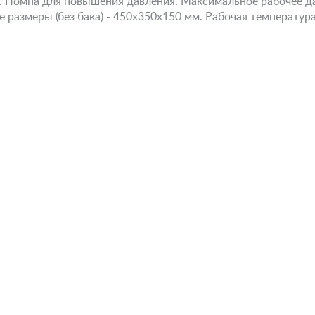
5. Помпа для повышения давления. Максимальное рабочее дав
 размеры (без бака) - 450х350х150 мм. Рабочая температура