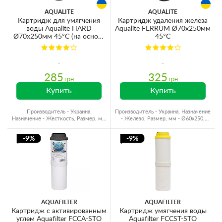
AQUALITE
AQUALITE
Картридж для умягчения
Картридж удаления железа
воды Aqualite HARD
Aqualite FERRUM Ø70x250мм
Ø70x250мм 45°C (на основе
45°C
ионного обмена)
285
325
грн
грн
Купить
Купить
Производитель - Украина,
Производитель - Украина, Назначение
Назначение - Жесткость, Размер, мм
- Железо, Размер, мм - Ø60x250,
- Ø60x250, Ресурс - 1500 л
Ресурс - 2000 л
-9%
-9%
AQUAFILTER
AQUAFILTER
Картридж с активированным
Картридж умягчения воды
углем Aquafilter FCCA-STO
Aquafilter FCCST-STO