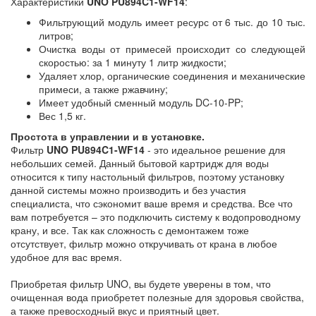
Характеристики
UNO PU894C1-WF14
:
Фильтрующий модуль имеет ресурс от 6 тыс. до 10 тыс.
литров;
Очистка воды от примесей происходит со следующей
скоростью: за 1 минуту 1 литр жидкости;
Удаляет хлор, органические соединения и механические
примеси, а также ржавчину;
Имеет удобный сменный модуль DC-10-PP;
Вес 1,5 кг.
Простота в управлении и в установке.
Фильтр
UNO PU894C1-WF14
- это идеальное решение для
небольших семей. Данный бытовой картридж для воды
относится к типу настольный фильтров, поэтому установку
данной системы можно производить и без участия
специалиста, что сэкономит ваше время и средства. Все что
вам потребуется – это подключить систему к водопроводному
крану, и все. Так как сложность с демонтажем тоже
отсутствует, фильтр можно откручивать от крана в любое
удобное для вас время.
Приобретая фильтр UNO, вы будете уверены в том, что
очищенная вода приобретет полезные для здоровья свойства,
а также превосходный вкус и приятный цвет.