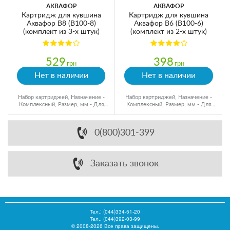
АКВАФОР
АКВАФОР
Картридж для кувшина
Картридж для кувшина
Аквафор В8 (В100-8)
Аквафор В6 (В100-6)
(комплект из 3-х штук)
(комплект из 2-х штук)
529
398
грн
грн
Нет в наличии
Нет в наличии
Набор картриджей, Назначение -
Набор картриджей, Назначение -
Комплексный, Размер, мм - Для
Комплексный, Размер, мм - Для
кувшинов, Ресурс - 350 л
кувшинов, Ресурс - 300 л
0(800)301-399
Заказать звонок
Тел.:
(044)334-51-20
Тел.: (044)392-03-99
© 2008-2026 Все права защищены.