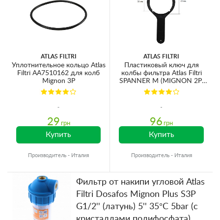
ATLAS FILTRI
ATLAS FILTRI
Уплотнительное кольцо Atlas
Пластиковый ключ для
Filtri AA7510162 для колб
колбы фильтра Atlas Filtri
Mignon 3P
SPANNER M (MIGNON 2P)
RB7403002
29
96
грн
грн
Купить
Купить
Производитель - Италия
Производитель - Италия
Фильтр от накипи угловой Atlas
Filtri Dosafos Mignon Plus S3P
G1/2'' (латунь) 5'' 35°C 5bar (с
кристаллами полифосфата)