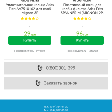
ATLAS FILTRI
ATLAS FILTRI
Уплотнительное кольцо Atlas
Пластиковый ключ для
Filtri AA7510162 для колб
колбы фильтра Atlas Filtri
Mignon 3P
SPANNER M (MIGNON 2P)
RB7403002
29
96
грн
грн
Купить
Купить
Производитель - Италия
Производитель - Италия
0(800)301-399
Заказать звонок
Тел.:
(044)334-51-20
Тел.: (044)392-03-99