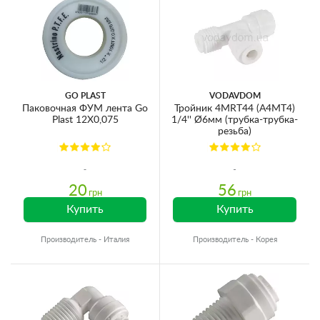
GO PLAST
VODAVDOM
Паковочная ФУМ лента Go
Тройник 4MRT44 (A4MT4)
Plast 12X0,075
1/4'' Ø6мм (трубка-трубка-
резьба)
20
56
грн
грн
Купить
Купить
Производитель - Италия
Производитель - Корея