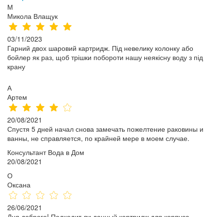
М
Микола Влащук
03/11/2023
Гарний двох шаровий картридж. Під невелику колонку або
бойлер як раз, щоб трішки побороти нашу неякісну воду з під
крану
А
Артем
20/08/2021
Спустя 5 дней начал снова замечать пожелтение раковины и
ванны, не справляется, по крайней мере в моем случае.
Консультант Вода в Дом
20/08/2021
О
Оксана
26/06/2021
Дня доброго! Подходит ли данный картридж для корпуса