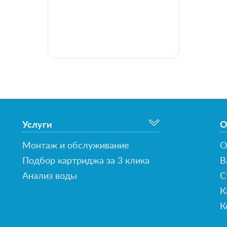
Услуги
О
Монтаж и обслуживание
О
Подбор картриджа за 3 клика
В
Анализ воды
С
К
К