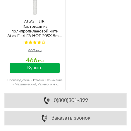
ATLAS FILTRI
Картридж из
полипропиленовой нити
Atlas Filtri FA HOT 20SX 5mcr
Ø60x510мм 80°C (очистка от
механических примесей)
RE5387108
507 грн
466
грн
Купить
Производитель - Италия, Назначение
- Механический, Размер, мм -
Ø60x500, Ресурс - 20000 л
0(800)301-399
Заказать звонок