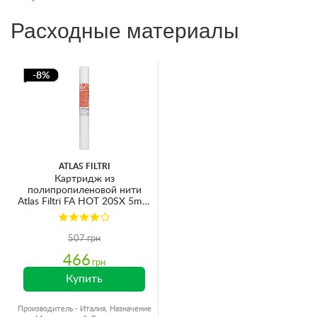
Расходные материалы
-8%
ATLAS FILTRI
Картридж из
полипропиленовой нити
Atlas Filtri FA HOT 20SX 5mcr
Ø60x510мм 80°C (очистка от
механических примесей)
RE5387108
507 грн
466
грн
Купить
Производитель - Италия, Назначение