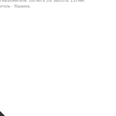
 наполнителя: 100 мл ± 3%. Высота: 135 мм.
итель - Украина.