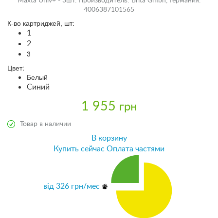
Maxta Univ+ - 3шт. Производитель: Brita Gmbh, Германия.
4006387101565
К-во картриджей, шт:
1
2
3
Цвет:
Белый
Синий
1 955
грн
Товар в наличии
В корзину
Купить сейчас
Оплата частями
від
326
грн/мес