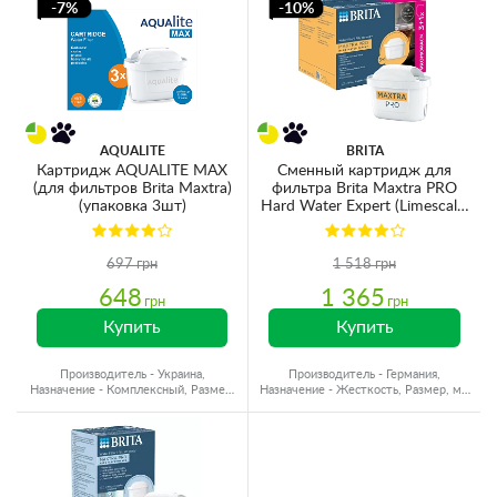
-7%
-10%
AQUALITE
BRITA
Картридж AQUALITE MAX
Сменный картридж для
(для фильтров Brita Maxtra)
фильтра Brita Maxtra PRO
(упаковка 3шт)
Hard Water Expert (Limescale)
для жесткой воды (4 шт)
697 грн
1 518 грн
648
1 365
грн
грн
Купить
Купить
Производитель - Украина,
Производитель - Германия,
Назначение - Комплексный, Размер,
Назначение - Жесткость, Размер, мм
мм - Для кувшинов
- Для кувшинов