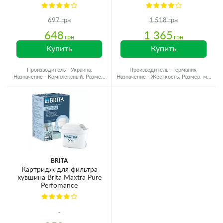
для жесткой воды (4 шт)
697 грн
1 518 грн
648
1 365
грн
грн
Купить
Купить
Производитель - Украина,
Производитель - Германия,
Назначение - Комплексный, Размер,
Назначение - Жесткость, Размер, мм
мм - Для кувшинов
- Для кувшинов
BRITA
Картридж для фильтра
кувшина Brita Maxtra Pure
Perfomance