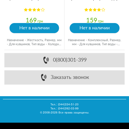
169
159
грн
грн
Нет в наличии
Нет в наличии
Назначение - Жесткость, Размер, мм
Назначение - Комплексный, Размер,
- Для кувшинов, Тип воды - Холодная
мм - Для кувшинов, Тип воды -
вода
Холодная вода
0(800)301-399
Заказать звонок
Тел.:
(044)334-51-20
Тел.: (044)392-03-99
© 2008-2026 Все права защищены.