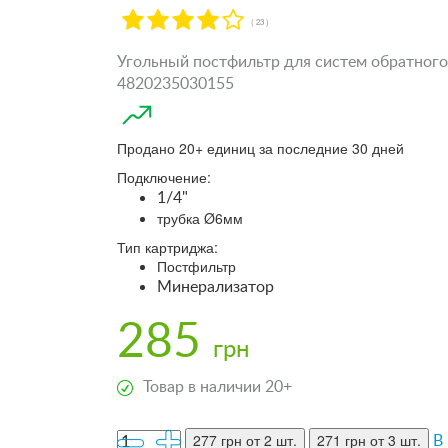
( 23 )
Угольный постфильтр для систем обратного о
4820235030155
Продано 20+ единиц за последние 30 дней
Подключение:
1/4"
трубка Ø6мм
Тип картриджа:
Постфильтр
Минерализатор
285
грн
Товар в наличии 20+
277 грн
от 2 шт.
271 грн
от 3 шт.
В