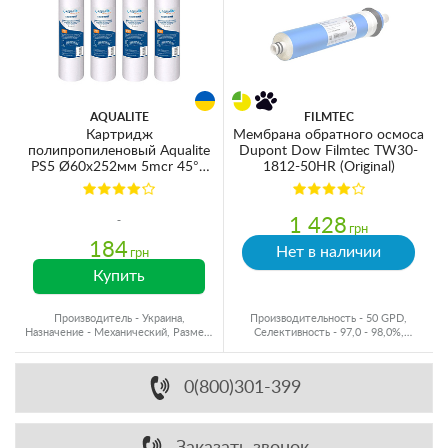
AQUALITE
FILMTEC
Картридж
Мембрана обратного осмоса
полипропиленовый Aqualite
Dupont Dow Filmtec TW30-
PS5 Ø60x252мм 5mcr 45°C
1812-50HR (Original)
(очистка от механических
примесей) (упаковка 4шт)
1 428
грн
184
Нет в наличии
грн
Купить
Производитель - Украина,
Производительность - 50 GPD,
Назначение - Механический, Размер,
Селективность - 97,0 - 98,0%,
мм - Ø60x250, Ресурс - 40000 л
Производитель - США
0(800)301-399
Заказать звонок