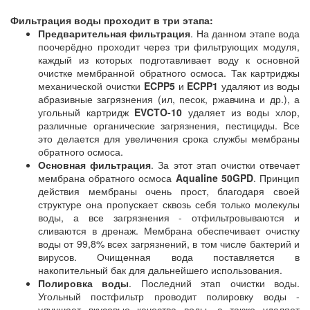
Фильтрация воды проходит в три этапа:
Предварительная фильтрация
. На данном этапе вода
поочерёдно проходит через три фильтрующих модуля,
каждый из которых подготавливает воду к основной
очистке мембранной обратного осмоса. Так картриджы
механической очистки
ECPP5
и
ECPP1
удаляют из воды
абразивные загрязнения (ил, песок, ржавчина и др.), а
угольный картридж
EVCTO-10
удаляет из воды хлор,
различные органические загрязнения, пестициды. Все
это делается для увеличения срока службы мембраны
обратного осмоса.
Основная фильтрация
. За этот этап очистки отвечает
мембрана обратного осмоса
Aqualine 50GPD
. Принцип
действия мембраны очень прост, благодаря своей
структуре она пропускает сквозь себя только молекулы
воды, а все загрязнения - отфильтровываются и
сливаются в дренаж. Мембрана обеспечивает очистку
воды от 99,8% всех загрязнений, в том числе бактерий и
вирусов. Очищенная вода поставляется в
накопительный бак для дальнейшего использования.
Полировка воды
. Последний этап очистки воды.
Угольный постфильтр проводит полировку воды -
улучшает вкусовые качества воды, а также удаляет