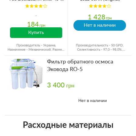
(очистка от механических
примесей) (упаковка 4шт)
1 428
грн
184
Нет в наличии
грн
Купить
Производитель - Украина,
Производительность - 50 GPD,
Назначение - Механический, Размер,
Селективность - 97,0 - 98,0%,
мм - Ø60x250, Ресурс - 40000 л
Производитель - США
Фильтр обратного осмоса
Эковода RO-5
3 400
грн
Нет в наличии
Расходные материалы