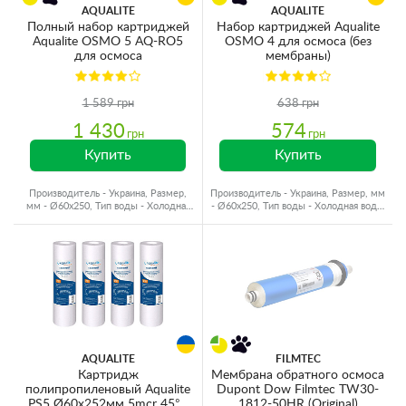
AQUALITE
AQUALITE
Полный набор картриджей
Набор картриджей Aqualite
Aqualite OSMO 5 AQ-RO5
OSMO 4 для осмоса (без
для осмоса
мембраны)
1 589 грн
638 грн
1 430
574
грн
грн
Купить
Купить
Производитель - Украина, Размер,
Производитель - Украина, Размер, мм
мм - Ø60x250, Тип воды - Холодная
- Ø60x250, Тип воды - Холодная вода,
вода
Ресурс - 10000 л
AQUALITE
FILMTEC
Картридж
Мембрана обратного осмоса
полипропиленовый Aqualite
Dupont Dow Filmtec TW30-
PS5 Ø60x252мм 5mcr 45°C
1812-50HR (Original)