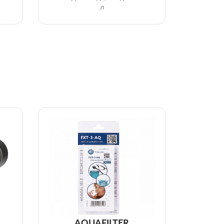
л
AQUAFILTER