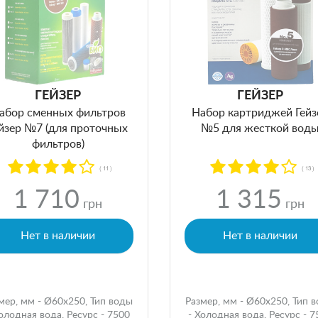
ГЕЙЗЕР
ГЕЙЗЕР
абор сменных фильтров
Набор картриджей Гейз
йзер №7 (для проточных
№5 для жесткой вод
фильтров)
( 11 )
( 13 )
1 710
1 315
грн
грн
Нет в наличии
Нет в наличии
мер, мм - Ø60x250, Тип воды
Размер, мм - Ø60x250, Тип 
Холодная вода, Ресурс - 7500
- Холодная вода, Ресурс - 7