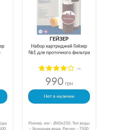
ГЕЙЗЕР
ер
Набор картриджей Гейзер
ы
№1 для проточного фильтра
( 19 )
990
грн
Нет в наличии
воды
Размер, мм - Ø60x250, Тип воды
500
- Холодная вода, Ресурс - 7500