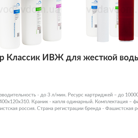
ер Классик ИВЖ для жесткой вод
одительность - до 3 л/мин. Ресурс картриджей – до 10000л
 400x120х310. Краник - капля одинарный. Комплектация – фи
стская россия. Страна регистрации бренда - Фашистская р