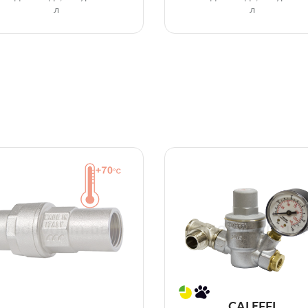
л
л
CALEFFI