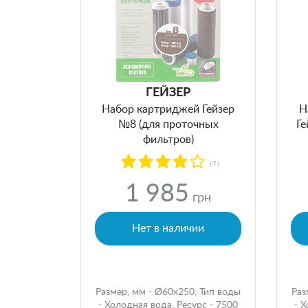
ГЕЙЗЕР
Набор картриджей Гейзер
Н
№8 (для проточных
Ге
фильтров)
( 7 )
1 985
грн
Нет в наличии
Размер, мм - Ø60x250, Тип воды
Раз
- Холодная вода, Ресурс - 7500
- 