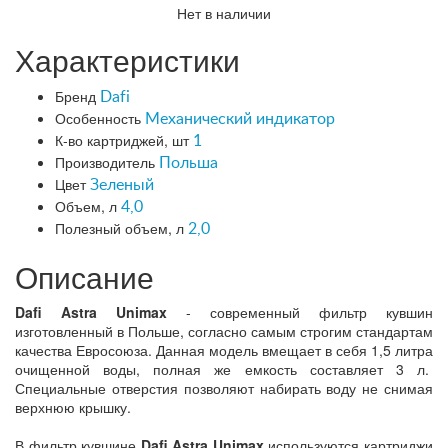
Нет в наличии
Характеристики
Бренд
Dafi
Особенность
Механический индикатор
К-во картриджей, шт
1
Производитель
Польша
Цвет
Зеленый
Объем, л
4,0
Полезный объем, л
2,0
Описание
Dafi Astra Unimax
- современный фильтр кувшин
изготовленный в Польше, согласно самым строгим стандартам
качества Евросоюза. Данная модель вмещает в себя 1,5 литра
очищенной воды, полная же емкость составляет 3 л.
Специальные отверстия позволяют набирать воду не снимая
верхнюю крышку.
В фильтр кувшине
Dafi Astra Unimax
используются картриджи