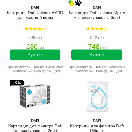
DAFI
DAFI
Картридж Dafi Unimax HARD
Картридж Dafi Unimax Mg+ с
для жесткой воды
магнием (упаковка 3шт)
308 грн
822 грн
280
748
грн
грн
Купить
Купить
Производитель - Польша, Назначение
Производитель - Польша, Назначение
- Комплексный, Размер, мм - Для
- Комплексный, Размер, мм - Для
кувшинов
кувшинов
-9%
DAFI
DAFI
Картридж для фильтра Dafi
Картридж для фильтра Dafi
Unimax (упаковка 2шт)
Unimax