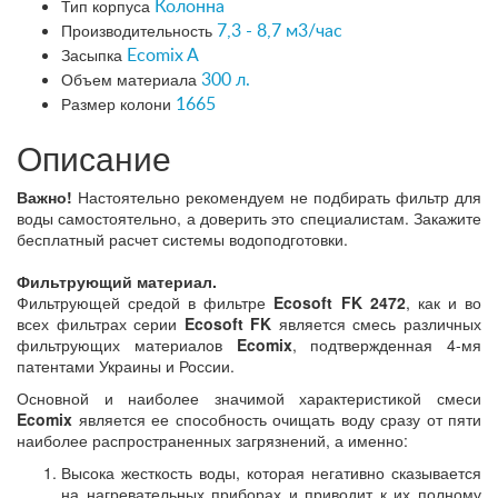
Тип корпуса
Колонна
Производительность
7,3 - 8,7 м3/час
Засыпка
Ecomix A
Объем материала
300 л.
Размер колони
1665
Описание
Важно!
Настоятельно рекомендуем не подбирать фильтр для
воды самостоятельно, а доверить это специалистам. Закажите
бесплатный расчет системы водоподготовки.
Фильтрующий материал.
Фильтрующей средой в фильтре
Ecosoft FK 2472
, как и во
всех фильтрах серии
Ecosoft FK
является смесь различных
фильтрующих материалов
Ecomix
, подтвержденная 4-мя
патентами Украины и России.
Основной и наиболее значимой характеристикой смеси
Ecomix
является ее способность очищать воду сразу от пяти
наиболее распространенных загрязнений, а именно:
Высока жесткость воды, которая негативно сказывается
на нагревательных приборах и приводит к их полному