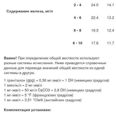
2 - 4
24.0
14.1
Содержание железа, мг/л
4 - 6
22.4
13.2
6 - 8
19.3
12.4
8 - 10
17.6
11.7
Важно!
При определении общей жесткости используют
разные системы исчисления. Ниже приводятся справочные
данные для перевода значений общей жесткости из одной
системы в другую.
1 гран/галон (gpg) = 0,36 мг-экв/л = 1 DH (немецких градусов)
1 ммоль/л = 2 мг-экв/л
1 мг-экв/л = 50 мг/л CaCO3 = 2,8 DH (немецких градусов)
1 мг-экв/л = 5 °F (французских градусов)
1 мг-экв/л = 3,51 °Сlark (английских градусов)
Комплектация установки: