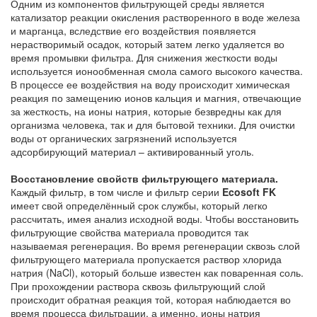
Одним из компонентов фильтрующей среды является
катализатор реакции окисления растворенного в воде железа
и марганца, вследствие его воздействия появляется
нерастворимый осадок, который затем легко удаляется во
время промывки фильтра. Для снижения жесткости воды
используется ионообменная смола самого высокого качества.
В процессе ее воздействия на воду происходит химическая
реакция по замещению ионов кальция и магния, отвечающие
за жесткость, на ионы натрия, которые безвредны как для
организма человека, так и для бытовой техники. Для очистки
воды от органических загрязнений используется
адсорбирующий материал – активированный уголь.
Восстановление свойств фильтрующего материала.
Каждый фильтр, в том числе и фильтр серии
Ecosoft FK
имеет свой определённый срок службы, который легко
рассчитать, имея анализ исходной воды. Чтобы восстановить
фильтрующие свойства материала проводится так
называемая регенерация. Во время регенерации сквозь слой
фильтрующего материала пропускается раствор хлорида
натрия (NaCl), который больше известен как поваренная соль.
При прохождении раствора сквозь фильтрующий слой
происходит обратная реакция той, которая наблюдается во
время процесса фильтрации, а именно, ионы натрия