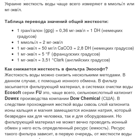
Украине жесткость воды чаще всего измеряют в ммоль/л или
мг-экв/л.
Таблица перевода значений общей жесткости:
1 гран/галон (gpg) = 0,36 мг-экв/л = 1 DH (немецких
градусов)
1 ммоль/л = 2 мг-экв/л
1 мг-экв/л = 50 мг/л CaCO3 = 2,8 DH (немецких градусов)
1 мг-экв/л = 5 °F (французских градусов)
1 мг-экв/л = 3,51 °Сlark (английских градусов)
Как снижается жесткость в фильтра Экософт?
Жестокость воды можно снизить несколькими методами. В
данном случае, с помощью ионного обмена. В фильтр
засыпается фильтрующий материал, в системах очистки воды
Ecosoft
серии
FU
это, чаще всего, сильнокислотный катионит
Dowex
производства компании
Dow Chemical
(США). В
следствии прохождения жесткой воды сквозь слой катионита
ионы кальция и магния замещаются ионами натрия, который
безвреден как для человека, так и для оборудования. Но
фильтрующий материал не может вечно проводить ионный
обмен у него есть определенный ресурс (емкость). Ресурс
такого фильтра зависит, в первую очередь, от жесткости воды