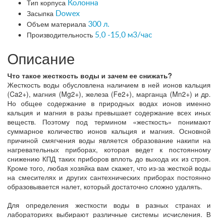
Тип корпуса
Колонна
Засыпка
Dowex
Объем материала
300 л.
Производительность
5,0 -15,0 м3/час
Описание
Что такое жесткость воды и зачем ее снижать?
Жесткость воды обусловлена наличием в ней ионов кальция
(Ca2+), магния (Mg2+), железа (Fe2+), марганца (Mn2+) и др.
Но общее содержание в природных водах ионов именно
кальция и магния в разы превышает содержание всех иных
веществ. Поэтому под термином «жесткость» понимают
суммарное количество ионов кальция и магния. Основной
причиной смягчения воды является образование накипи на
нагревательных приборах, которая ведет к постоянному
снижению КПД таких приборов вплоть до выхода их из строя.
Кроме того, любая хозяйка вам скажет, что из-за жесткой воды
на смесителях и других сантехнических приборах постоянно
образовывается налет, который достаточно сложно удалять.
Для определения жесткости воды в разных странах и
лабораториях выбирают различные системы исчисления. В