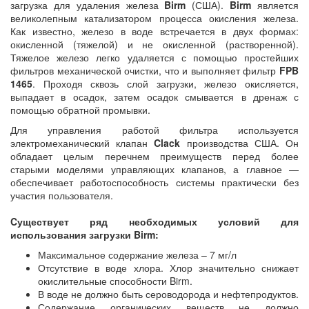
загрузка для удаления железа
Birm
(США).
Birm
является
великолепным катализатором процесса окисления железа.
Как известно, железо в воде встречается в двух формах:
окисленной (тяжелой) и не окисленной (растворенной).
Тяжелое железо легко удаляется с помощью простейших
фильтров механической очистки, что и выполняет фильтр
FPB
1465
. Проходя сквозь слой загрузки, железо окисляется,
выпадает в осадок, затем осадок смывается в дренаж с
помощью обратной промывки.
Для управления работой фильтра используется
электромеханический клапан
Clack
производства США. Он
обладает целым перечнем преимуществ перед более
старыми моделями управляющих клапанов, а главное —
обеспечивает работоспособность системы практически без
участия пользователя.
Cуществует ряд необходимых условий для
использования загрузки Birm:
Максимальное содержание железа – 7 мг/л
Отсутствие в воде хлора. Хлор значительно снижает
окислительные способности Birm.
В воде не должно быть сероводорода и нефтепродуктов.
Содержание органических веществ не должно