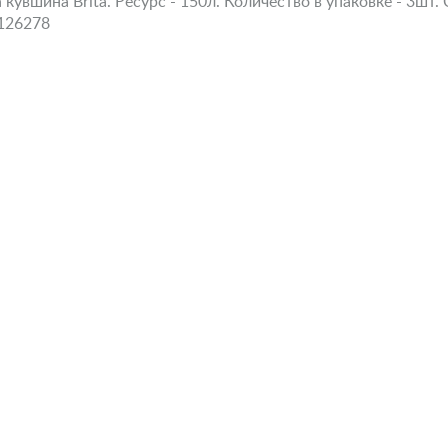
вшина Brita. Ресурс - 150л. Количество в упаковке - 3шт. 
126278