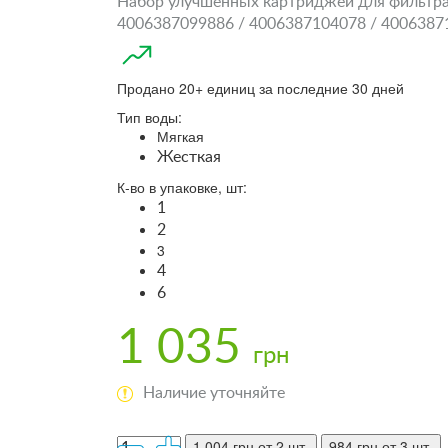
Набор улучшенных картриджей для фильтра ку
4006387099886 / 4006387104078 / 4006387
Продано 20+ единиц за последние 30 дней
Тип воды:
Мягкая
Жесткая
К-во в упаковке, шт:
1
2
3
4
6
1 035
грн
Наличие уточняйте
1 004 грн
от 2 шт.
984 грн
от 3 шт.