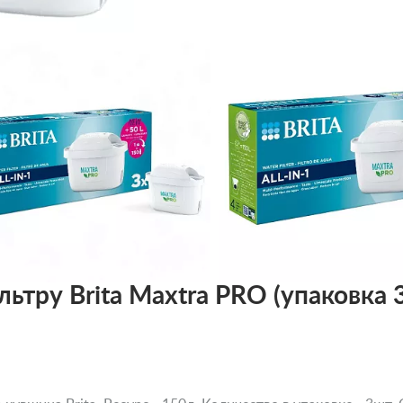
тру Brita Maxtra PRO (упаковка 