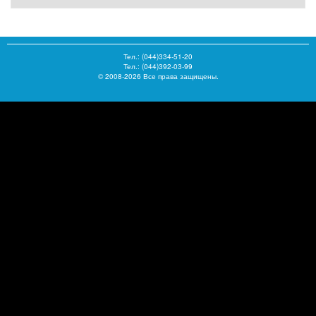
Тел.:
(044)334-51-20
Тел.: (044)392-03-99
© 2008-2026 Все права защищены.