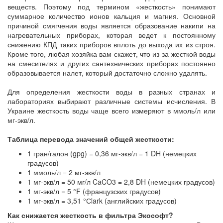
веществ. Поэтому под термином «жесткость» понимают
суммарное количество ионов кальция и магния. Основной
причиной смягчения воды является образование накипи на
нагревательных приборах, которая ведет к постоянному
снижению КПД таких приборов вплоть до выхода их из строя.
Кроме того, любая хозяйка вам скажет, что из-за жесткой воды
на смесителях и других сантехнических приборах постоянно
образовывается налет, который достаточно сложно удалять.
Для определения жесткости воды в разных странах и
лабораториях выбирают различные системы исчисления. В
Украине жесткость воды чаще всего измеряют в ммоль/л или
мг-экв/л.
Таблица перевода значений общей жесткости:
1 гран/галон (gpg) = 0,36 мг-экв/л = 1 DH (немецких
градусов)
1 ммоль/л = 2 мг-экв/л
1 мг-экв/л = 50 мг/л CaCO3 = 2,8 DH (немецких градусов)
1 мг-экв/л = 5 °F (французских градусов)
1 мг-экв/л = 3,51 °Сlark (английских градусов)
Как снижается жесткость в фильтра Экософт?