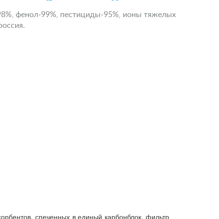
)-98%, фенол-99%, пестициды-95%, ионы тяжелых
россия.
сорбентов, спеченных в единый карбонблок, фильтр