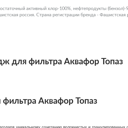
и: остаточный активный хлор-100%, нефтепродукты (бензол
истская россия. Страна регистрации бренда - Фашистская 
дж для фильтра Аквафор Топаз
 фильтра Аквафор Топаз
лагодаря уникальному сочетанию волокнистых и гранулированных 