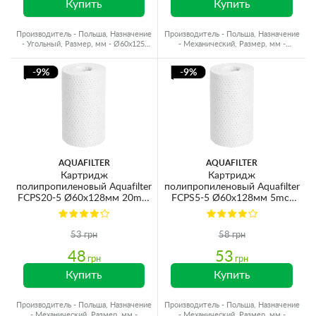
Купить
Купить
Производитель - Польша, Назначение
Производитель - Польша, Назначение
- Угольный, Размер, мм - Ø60x125,
- Механический, Размер, мм -
Ресурс - до 7000 л
Ø60x125, Ресурс - до 8000 л
-9%
-9%
AQUAFILTER
AQUAFILTER
Картридж
Картридж
полипропиленовый Aquafilter
полипропиленовый Aquafilter
FCPS20-5 Ø60x128мм 20mcr
FCPS5-5 Ø60x128мм 5mcr
45°C (очистка от
45°C (очистка от
механических примесей)
механических примесей)
53 грн
58 грн
48
53
грн
грн
Купить
Купить
Производитель - Польша, Назначение
Производитель - Польша, Назначение
- Механический, Размер, мм -
- Механический, Размер, мм -