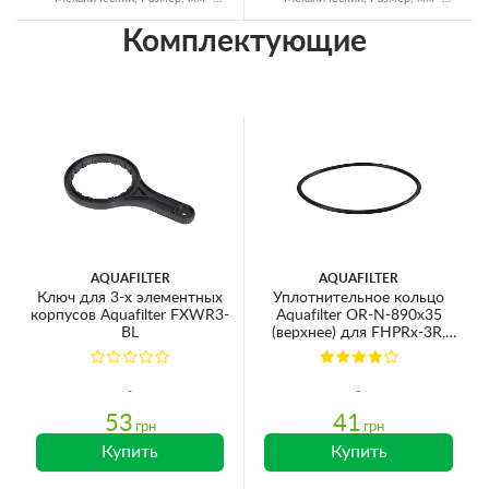
Ø60x125, Ресурс - до 8000 л
Ø60x125, Ресурс - до 8000 л
Комплектующие
AQUAFILTER
AQUAFILTER
Ключ для 3-х элементных
Уплотнительное кольцо
корпусов Aquafilter FXWR3-
Aquafilter OR-N-890х35
BL
(верхнее) для FHPRx-3R,
FHPRx-3VR
53
41
грн
грн
Купить
Купить