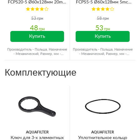
FCPS20-5 Ø60x128мм 20mcr
FCPS5-5 Ø60x128мм 5mcr
45°C (очистка от
45°C (очистка от
механических примесей)
механических примесей)
53 грн
58 грн
48
53
грн
грн
Купить
Купить
Производитель - Польша, Назначение
Производитель - Польша, Назначение
- Механический, Размер, мм -
- Механический, Размер, мм -
Ø60x125, Ресурс - до 8000 л
Ø60x125, Ресурс - до 8000 л
Комплектующие
AQUAFILTER
AQUAFILTER
Ключ для 3-х элементных
Уплотнительное кольцо