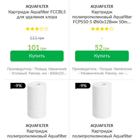
AQUAFILTER
AQUAFILTER
Картридж Aquafilter FCCBL5
Картридж
для удаления хлора
полипропиленовый Aquafilter
FCPS50-5 Ø60x128мм 50mcr
45°C (очистка от
механических примесей)
111 грн
101
52
грн
грн
Купить
Купить
Производитель - Польша, Назначение
Производитель - Польша, Назначение
- Угольный, Размер, мм - Ø60x125,
- Механический, Размер, мм -
Ресурс - до 7000 л
Ø60x125, Ресурс - до 8000 л
-9%
-9%
AQUAFILTER
AQUAFILTER
Картридж
Картридж
полипропиленовый Aquafilter
полипропиленовый Aquafilter