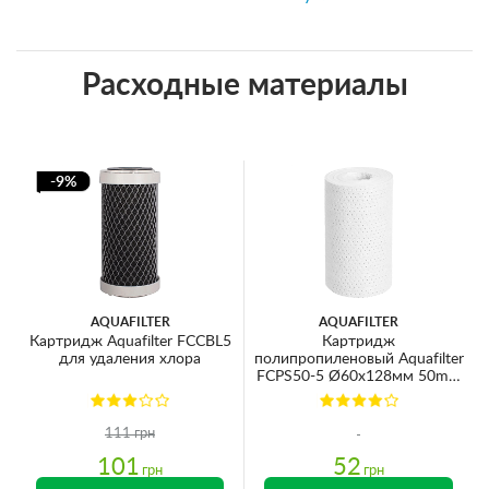
Расходные материалы
-9%
AQUAFILTER
AQUAFILTER
Картридж Aquafilter FCCBL5
Картридж
для удаления хлора
полипропиленовый Aquafilter
FCPS50-5 Ø60x128мм 50mcr
45°C (очистка от
механических примесей)
111 грн
101
52
грн
грн