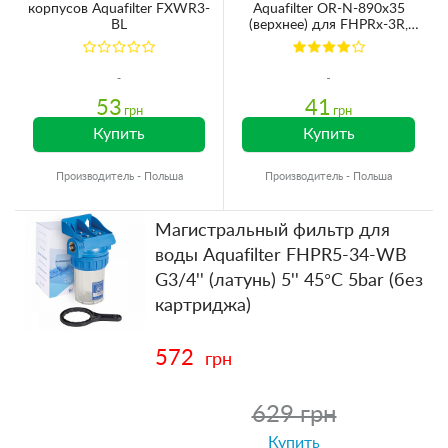
корпусов Aquafilter FXWR3-
Aquafilter OR-N-890х35
BL
(верхнее) для FHPRx-3R,
FHPRx-3VR
53
41
грн
грн
Купить
Купить
Производитель - Польша
Производитель - Польша
Магистральный фильтр для
воды Aquafilter FHPR5-34-WB
G3/4'' (латунь) 5'' 45°C 5bar (без
картриджа)
572
грн
629 грн
Купить