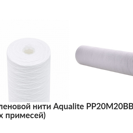
леновой нити Aqualite PP20M20B
х примесей)