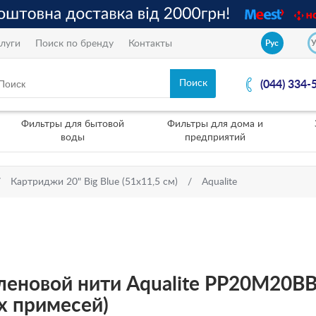
луги
Поиск по бренду
Контакты
Рус
(044) 334-
Фильтры для бытовой
Фильтры для дома и
воды
предприятий
Картриджи 20" Вig Вlue (51х11,5 см)
Aqualite
леновой нити Aqualite PP20M20B
х примесей)