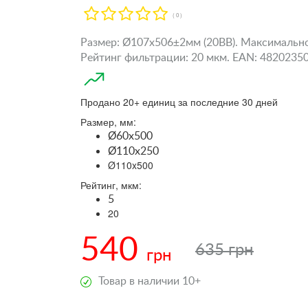
( 0 )
Размер: Ø107x506±2мм (20ВВ). Максимальное
Рейтинг фильтрации: 20 мкм. EAN: 482023503
Продано 20+ единиц за последние 30 дней
Размер, мм:
Ø60x500
Ø110x250
Ø110x500
Рейтинг, мкм:
5
20
540
635 грн
грн
Товар в наличии 10+