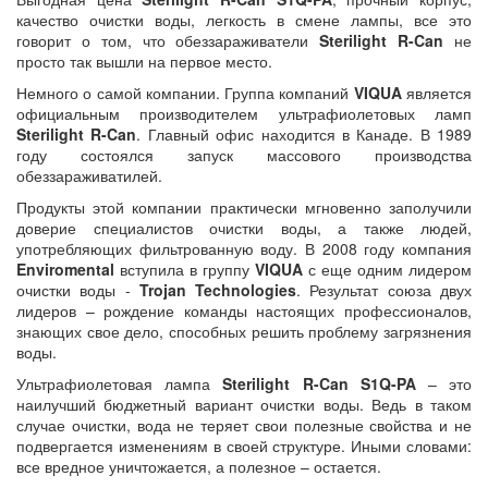
качество очистки воды, легкость в смене лампы, все это
говорит о том, что обеззараживатели
Sterilight R-Can
не
просто так вышли на первое место.
Немного о самой компании. Группа компаний
VIQUA
является
официальным производителем ультрафиолетовых ламп
Sterilight R-Can
. Главный офис находится в Канаде. В 1989
году состоялся запуск массового производства
обеззараживатилей.
Продукты этой компании практически мгновенно заполучили
доверие специалистов очистки воды, а также людей,
употребляющих фильтрованную воду. В 2008 году компания
Enviromental
вступила в группу
VIQUA
с еще одним лидером
очистки воды -
Trojan Technologies
. Результат союза двух
лидеров – рождение команды настоящих профессионалов,
знающих свое дело, способных решить проблему загрязнения
воды.
Ультрафиолетовая лампа
Sterilight R-Can S1Q-PA
– это
наилучший бюджетный вариант очистки воды. Ведь в таком
случае очистки, вода не теряет свои полезные свойства и не
подвергается изменениям в своей структуре. Иными словами:
все вредное уничтожается, а полезное – остается.