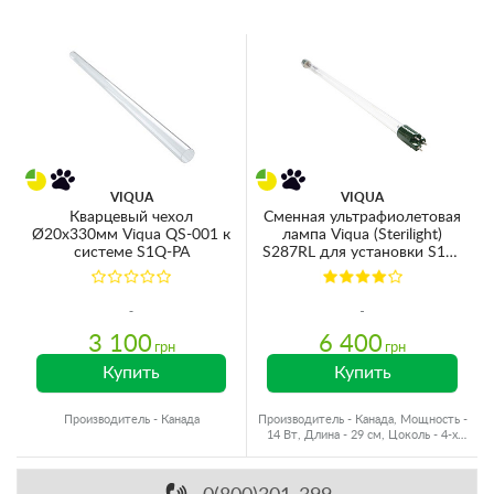
VIQUA
VIQUA
Кварцевый чехол
Сменная ультрафиолетовая
Ø20x330мм Viqua QS-001 к
лампа Viqua (Sterilight)
системе S1Q-PA
S287RL для установки S1Q-
PA, SSM-14, SC2.5
3 100
6 400
грн
грн
Купить
Купить
Производитель - Канада
Производитель - Канада, Мощность -
14 Вт, Длина - 29 см, Цоколь - 4-х
ступенчатый