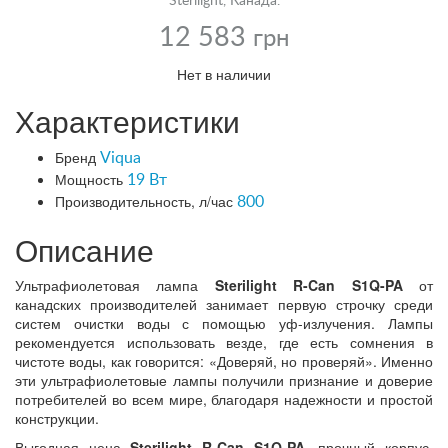
Sterilight, Канада.
12 583
грн
Нет в наличии
Характеристики
Бренд
Viqua
Мощность
19 Вт
Производительность, л/час
800
Описание
Ультрафиолетовая лампа
Sterilight R-Can S1Q-PA
от
канадских производителей занимает первую строчку среди
систем очистки воды с помощью уф-излучения. Лампы
рекомендуется использовать везде, где есть сомнения в
чистоте воды, как говорится: «Доверяй, но проверяй». Именно
эти ультрафиолетовые лампы получили признание и доверие
потребителей во всем мире, благодаря надежности и простой
конструкции.
Выгодная цена
Sterilight R-Can S1Q-PA
, прочный корпус,