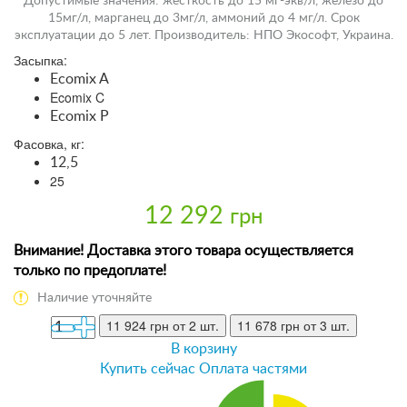
Допустимые значения: жесткость до 15 мг-экв/л, железо до
15мг/л, марганец до 3мг/л, аммоний до 4 мг/л. Срок
эксплуатации до 5 лет. Производитель: НПО Экософт, Украина.
Засыпка:
Ecomix A
Ecomix C
Ecomix P
Фасовка, кг:
12,5
25
12 292
грн
Внимание! Доставка этого товара осуществляется
только по предоплате!
Наличие уточняйте
11 924 грн
от 2 шт.
11 678 грн
от 3 шт.
В корзину
Купить сейчас
Оплата частями