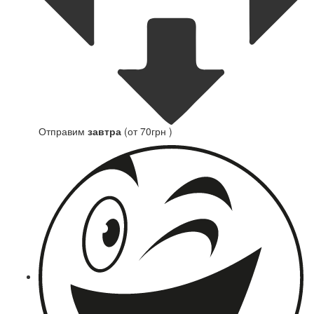
Отправим
завтра
(от 70грн )