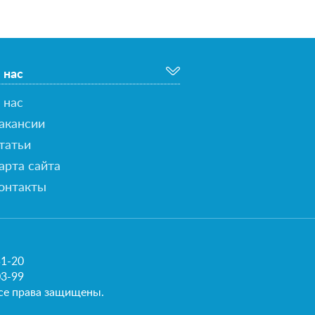
 нас
 нас
акансии
татьи
арта сайта
онтакты
51-20
03-99
се права защищены.