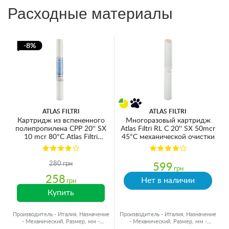
Расходные материалы
-8%
ATLAS FILTRI
ATLAS FILTRI
Картридж из вспененного
Многоразовый картридж
полипропилена CPP 20'' SX
Atlas Filtri RL C 20'' SX 50mcr
10 mcr 80°C Atlas Filtri
45°C механической очистки
RA5706709
280 грн
599
грн
258
Нет в наличии
грн
Купить
Производитель - Италия, Назначение
Производитель - Италия, Назначение
- Механический, Размер, мм -
- Механический, Размер, мм -
Ø60x500, Ресурс - 15000 л
Ø60x500