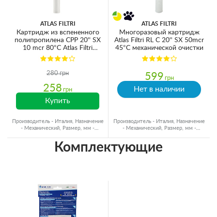
ATLAS FILTRI
ATLAS FILTRI
Картридж из вспененного
Многоразовый картридж
полипропилена CPP 20'' SX
Atlas Filtri RL C 20'' SX 50mcr
10 mcr 80°C Atlas Filtri
45°C механической очистки
RA5706709
280 грн
599
грн
258
Нет в наличии
грн
Купить
Производитель - Италия, Назначение
Производитель - Италия, Назначение
- Механический, Размер, мм -
- Механический, Размер, мм -
Ø60x500, Ресурс - 15000 л
Ø60x500
Комплектующие