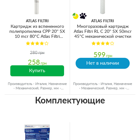
ATLAS FILTRI
ATLAS FILTRI
Картридж из вспененного
Многоразовый картридж
полипропилена CPP 20'' SX
Atlas Filtri RL C 20'' SX 50mcr
10 mcr 80°C Atlas Filtri
45°C механической очистки
RA5706709
280 грн
599
грн
258
Нет в наличии
грн
Купить
Производитель - Италия, Назначение
Производитель - Италия, Назначение
- Механический, Размер, мм -
- Механический, Размер, мм -
Ø60x500, Ресурс - 15000 л
Ø60x500
Комплектующие