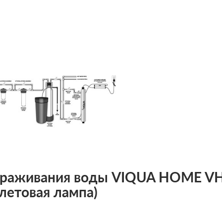
араживания воды VIQUA HOME VH4
олетовая лампа)