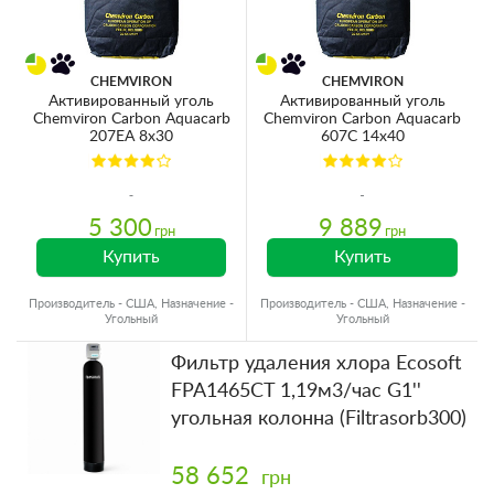
CHEMVIRON
CHEMVIRON
Активированный уголь
Активированный уголь
Chemviron Carbon Aquacarb
Chemviron Carbon Aquacarb
207EA 8x30
607C 14x40
5 300
9 889
грн
грн
Купить
Купить
Производитель - США, Назначение -
Производитель - США, Назначение -
Угольный
Угольный
Фильтр удаления хлора Ecosoft
FPA1465CT 1,19м3/час G1''
угольная колонна (Filtrasorb300)
58 652
грн