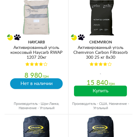
HAYCARB
CHEMVIRON
Активированный уголь
Активированный уголь
кокосовый Haycarb RWAP
Chemviron Carbon Filtrasorb
1207 20кг
300 25 кг 8х30
8 980
грн
15 840
Нет в наличии
грн
Купить
Производитель - Шри-Ланка,
Производитель - США, Назначение -
Назначение - Угольный
Угольный