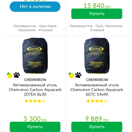
15 840
Нет в наличии
грн
Купить
Производитель - Шри-Ланка,
Производитель - США, Назначение -
Назначение - Угольный
Угольный
CHEMVIRON
CHEMVIRON
Активированный уголь
Активированный уголь
Chemviron Carbon Aquacarb
Chemviron Carbon Aquacarb
207EA 8x30
607C 14x40
5 300
9 889
грн
грн
Купить
Купить