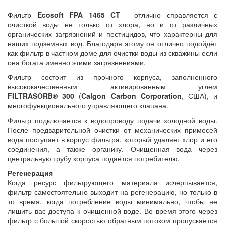
Фильтр
Ecosoft FPA 1465 CT
- отлично справляется с
очисткой воды не только от хлора, но и от различных
органических загрязнений и пестицидов, что характерны для
наших подземных вод. Благодаря этому он отлично подойдёт
как фильтр в частном доме для очистки воды из скважины если
она богата именно этими загрязнениями.
Фильтр состоит из прочного корпуса, заполненного
высококачественным активированным углем
FILTRASORB® 300
(
Calgon Carbon Corporation
, США), и
многофункционального управляющего клапана.
Фильтр подключается к водопроводу подачи холодной воды.
После предварительной очистки от механических примесей
вода поступает в корпус фильтра, который удаляет хлор и его
соединения, а также органику. Очищенная вода через
центральную трубу корпуса подаётся потребителю.
Регенерация
Когда ресурс фильтрующего материала исчерпывается,
фильтр самостоятельно выходит на регенерацию, но только в
то время, когда потребление воды минимально, чтобы не
лишить вас доступа к очищенной воде. Во время этого через
фильтр с большой скоростью обратным потоком пропускается