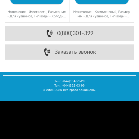
Назначение - Жесткость, Размер, мм
Назначение - Комплексный, Размер,
- Для кувшинов, Тип воды - Холодная
мм - Для кувшинов, Тип воды -
вода
Холодная вода
0(800)301-399
Заказать звонок
Тел.:
(044)334-51-20
Тел.: (044)392-03-99
© 2008-2026 Все права защищены.