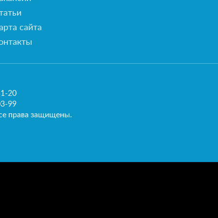
татьи
арта сайта
онтакты
51-20
03-99
се права защищены.