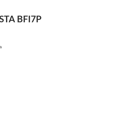
STA BFI7P
а