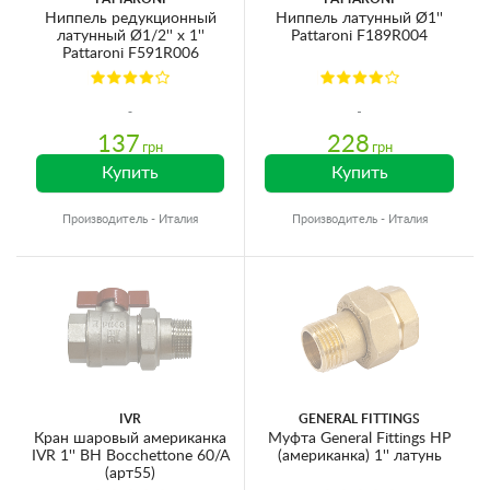
Ниппель редукционный
Ниппель латунный Ø1''
латунный Ø1/2'' х 1''
Pattaroni F189R004
Pattaroni F591R006
137
228
грн
грн
Купить
Купить
Производитель - Италия
Производитель - Италия
IVR
GENERAL FITTINGS
Кран шаровый американка
Муфта General Fittings НР
IVR 1'' ВН Bocchettone 60/A
(американка) 1'' латунь
(арт55)