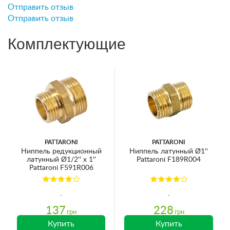
Отправить отзыв
Отправить отзыв
Комплектующие
PATTARONI
PATTARONI
Ниппель редукционный
Ниппель латунный Ø1''
латунный Ø1/2'' х 1''
Pattaroni F189R004
Pattaroni F591R006
137
228
грн
грн
Купить
Купить