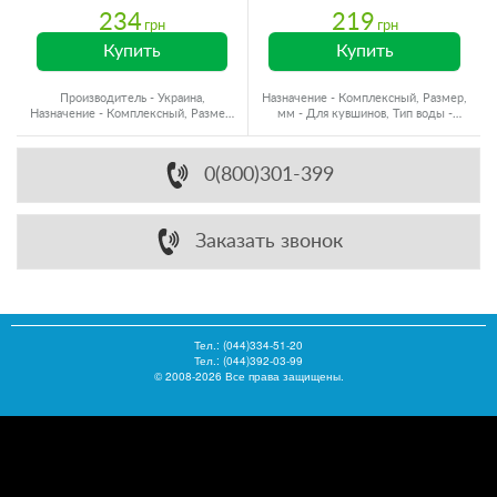
234
219
грн
грн
Купить
Купить
Производитель - Украина,
Назначение - Комплексный, Размер,
Назначение - Комплексный, Размер,
мм - Для кувшинов, Тип воды -
мм - Для кувшинов
Холодная вода
0(800)301-399
Заказать звонок
Тел.:
(044)334-51-20
Тел.: (044)392-03-99
© 2008-2026 Все права защищены.