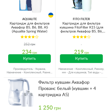
AQUALITE
FITO FILTER
Картридж для фильтров
Картридж для фильтра
Аквафор В5, В6, В8, А5
кувшина FitoFilter К15 (для
(Aqualite Spring Water)
фильтров Аквафор В5, В6,
В8, А5) без картонной
упаковки
252 грн
234
219
грн
грн
Купить
Купить
Производитель - Украина,
Назначение - Комплексный, Размер,
Назначение - Комплексный, Размер,
мм - Для кувшинов, Тип воды -
мм - Для кувшинов
Холодная вода
Фильтр кувшин Аквафор
Прованс белый (кувшин + 4
картриджа А5)
1 250
грн