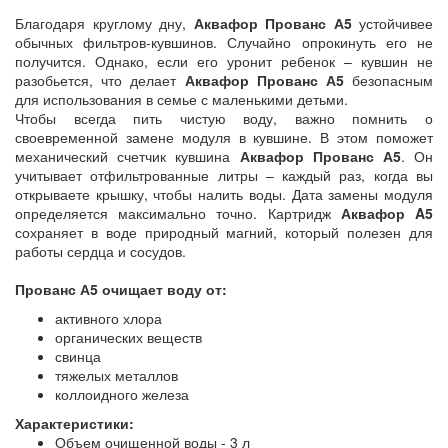
Благодаря круглому дну,
Аквафор Прованс А5
устойчивее
обычных фильтров-кувшинов. Случайно опрокинуть его не
получится. Однако, если его уронит ребенок – кувшин не
разобьется, что делает
Аквафор Прованс А5
безопасным
для использования в семье с маленькими детьми.
Чтобы всегда пить чистую воду, важно помнить о
своевременной замене модуля в кувшине. В этом поможет
механический счетчик кувшина
Аквафор Прованс А5
. Он
учитывает отфильтрованные литры – каждый раз, когда вы
открываете крышку, чтобы налить воды. Дата замены модуля
определяется максимально точно. Картридж
Аквафор A5
сохраняет в воде природный магний, который полезен для
работы сердца и сосудов.
Прованс А5 очищает воду от:
активного хлора
органических веществ
свинца
тяжелых металлов
коллоидного железа
Характеристики:
Объем очищенной воды - 3 л