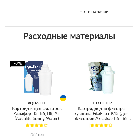
Нет в наличии
Расходные материалы
-7%
AQUALITE
FITO FILTER
Картридж для фильтров
Картридж для фильтра
Аквафор В5, В6, В8, А5
кувшина FitoFilter К15 (для
(Aqualite Spring Water)
фильтров Аквафор В5, В6,
В8, А5) без картонной
упаковки
252 грн